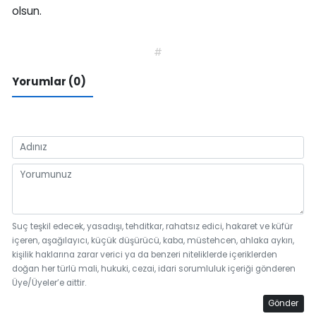
olsun.
#
Yorumlar (0)
Suç teşkil edecek, yasadışı, tehditkar, rahatsız edici, hakaret ve küfür
içeren, aşağılayıcı, küçük düşürücü, kaba, müstehcen, ahlaka aykırı,
kişilik haklarına zarar verici ya da benzeri niteliklerde içeriklerden
doğan her türlü mali, hukuki, cezai, idari sorumluluk içeriği gönderen
Üye/Üyeler’e aittir.
Gönder