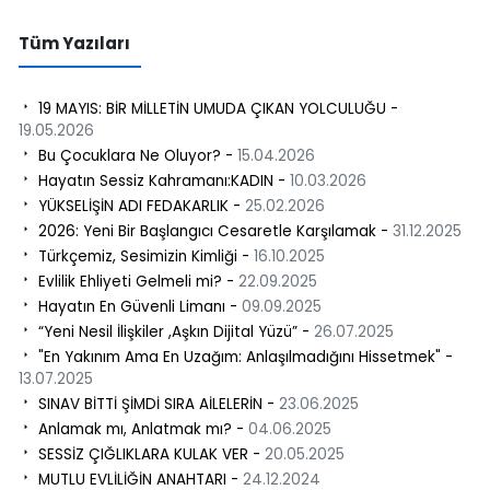
Tüm Yazıları
19 MAYIS: BİR MİLLETİN UMUDA ÇIKAN YOLCULUĞU -
19.05.2026
Bu Çocuklara Ne Oluyor? -
15.04.2026
Hayatın Sessiz Kahramanı:KADIN -
10.03.2026
YÜKSELİŞİN ADI FEDAKARLIK -
25.02.2026
2026: Yeni Bir Başlangıcı Cesaretle Karşılamak -
31.12.2025
Türkçemiz, Sesimizin Kimliği -
16.10.2025
Evlilik Ehliyeti Gelmeli mi? -
22.09.2025
Hayatın En Güvenli Limanı -
09.09.2025
“Yeni Nesil İlişkiler ,Aşkın Dijital Yüzü” -
26.07.2025
"En Yakınım Ama En Uzağım: Anlaşılmadığını Hissetmek" -
13.07.2025
SINAV BİTTİ ŞİMDİ SIRA AİLELERİN -
23.06.2025
Anlamak mı, Anlatmak mı? -
04.06.2025
SESSİZ ÇIĞLIKLARA KULAK VER -
20.05.2025
MUTLU EVLİLİĞİN ANAHTARI -
24.12.2024