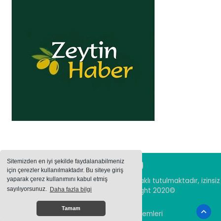
Sitemizden en iyi şekilde faydalanabilmeniz
için çerezler kullanılmaktadır. Bu siteye giriş
yaparak çerez kullanımını kabul etmiş
Sitemizde bulunan içeriklerin tüm hakları saklı tutulmaktadır, izinsiz
sayılıyorsunuz.
Daha fazla bilgi
içerikler kullanılamaz. Copyright 2020©
Tamam
Haber Yazılımı:
Haber Sistemleri