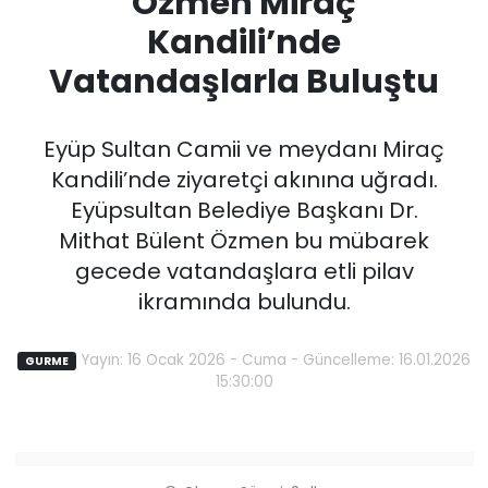
Özmen Miraç
Kandili’nde
Vatandaşlarla Buluştu
Eyüp Sultan Camii ve meydanı Miraç
Kandili’nde ziyaretçi akınına uğradı.
Eyüpsultan Belediye Başkanı Dr.
Mithat Bülent Özmen bu mübarek
gecede vatandaşlara etli pilav
ikramında bulundu.
Yayın: 16 Ocak 2026 - Cuma - Güncelleme: 16.01.2026
GURME
15:30:00