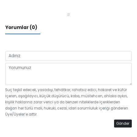
#
Yorumlar (0)
Suç teşkil edecek, yasadışı, tehditkar, rahatsız edici, hakaret ve küfür
içeren, aşağılayıcı, küçük düşürücü, kaba, müstehcen, ahlaka aykırı,
kişilik haklarına zarar verici ya da benzeri niteliklerde içeriklerden
doğan her türlü mali, hukuki, cezai, idari sorumluluk içeriği gönderen
Üye/Üyeler’e aittir.
Gönder