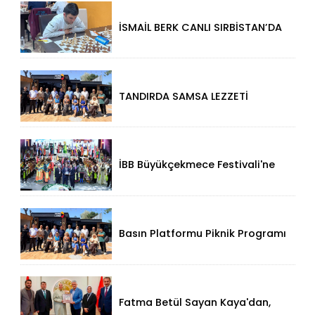
İSMAİL BERK CANLI SIRBİSTAN’DA
SATRANÇTA GURURUMUZ OLDU!
TANDIRDA SAMSA LEZZETİ
KÜÇÜKÇEKMECE HALKALI’DA
İBB Büyükçekmece Festivali'ne
Görkemli Açılış!
Basın Platformu Piknik Programı
İçin Samsa Land'de Toplandı!
Fatma Betül Sayan Kaya'dan,
Düzce Valisi Mehmet Makas'a