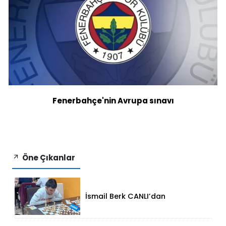
Fenerbahçe'nin Avrupa sınavı
Öne Çıkanlar
İsmail Berk CANLI’dan
Sırbistan’da Büyük Başarı: 2312
Performansla Turnuvaya
Damga Vurdu