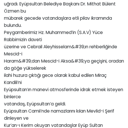
uğradı. Eyüpsultan Belediye Başkanı Dr. Mithat Bülent
Özmen bu
mübarek gecede vatandaşlara etli pilav ikramında
bulundu.
Peygamberimiz Hz. Muhammed’in (S.A.V) Yüce
Rabbimizin daveti
üzerine ve Cebrail Aleyhisselam&#39;ın rehberliğinde
Mescid-i
Haram&#39;dan Mescid-i Aksa&#39;ya geçişini, oradan
da göğe yükselerek
ilahi huzura çıktığı gece olarak kabul edilen Miraç
Kandili’ni
Eyüpsultan’ın manevi atmosferinde idrak etmek isteyen
binlerce
vatandaş, Eyüpsultan’a geldi.
Eyüpsultan Camii’nde namazlarını kılan Mevlid-i Şerif
dinleyen ve
Kur’an-ı Kerim okuyan vatandaşlar Eyüp Sultan