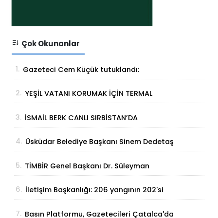
Çok Okunanlar
1.
Gazeteci Cem Küçük tutuklandı:
Soruşturmada yeni gelişme
2.
YEŞİL VATANI KORUMAK İÇİN TERMAL
ÇÖZÜM
3.
İSMAİL BERK CANLI SIRBİSTAN’DA
SATRANÇTA GURURUMUZ OLDU!
4.
Üsküdar Belediye Başkanı Sinem Dedetaş
tutuklandı
5.
TİMBİR Genel Başkanı Dr. Süleyman
Basa’dan Ertan Birinci’ye taziye ziyareti
6.
İletişim Başkanlığı: 206 yangının 202'si
kontrol altına alındı
7.
Basın Platformu, Gazetecileri Çatalca'da