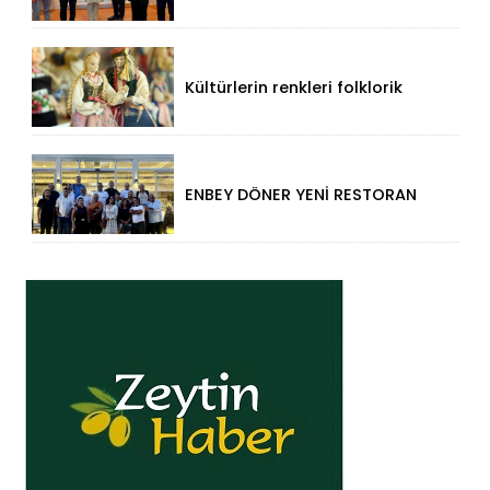
Ziyaret!
Kültürlerin renkleri folklorik
bebeklerle yansıtıldı
ENBEY DÖNER YENİ RESTORAN
KONSEPTİYLE BEYKENT’TE
HİZMETE GİRDİ