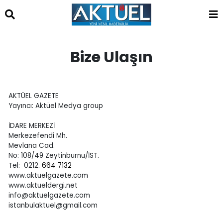
islami
dini
sohbet
sohbet
chat
odaları
bizim
mekan
çemberleme
Bize Ulaşın
makinası
kurumsal
web
AKTÜEL GAZETE
Yayıncı: Aktüel Medya group
İDARE MERKEZİ
Merkezefendi Mh.
Mevlana Cad.
No: 108/49 Zeytinburnu/İST.
Tel: 0212.
664 7132
www.aktuelgazete.com
www.aktueldergi.net
info@aktuelgazete.com
istanbulaktuel@gmail.com