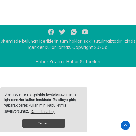
Sitemizde bulunan içeriklerin tüm hakları saklı tutulmaktadır, izinsiz
içerikler kullanılamaz. Copyright 2020©
Haber Yazılımı:
Haber Sistemleri
hacklink
hacklink
backlink
hacklink
hacklink
hacklink
izmir
hacklink
hacklink
hacklink
hacklink
hacklink
hacklink
hacklink
hacklink
taraftarium24
cratosroyalbet
onwin
sahabet
tipobet
casibom
jojobet
jojobet
taraftarium24
taraftarium24
casibom
taraftarium24
royalbet
jojobet
casibom
jojobet
jojobet
taraftarium24
jojobet
jojobet
jojobet
jojobet
türk
jojobet
jojobet
jojobet
hacklink
hacklink
backlink
hacklink
hacklink
hacklink
izmir
hacklink
hacklink
hacklink
hacklink
hacklink
hacklink
hacklink
hacklink
taraftarium24
cratosroyalbet
onwin
sahabet
tipobet
casibom
jojobet
jojobet
taraftarium24
taraftarium24
casibom
taraftarium24
royalbet
jojobet
casibom
jojobet
jojobet
taraftarium24
jojobet
jojobet
jojobet
jojobet
türk
jojobet
jojobet
jojobet
al
al
al
paneli
web
paneli
satın
paneli
satın
paneli
paneli
giriş
giriş
ifşa
al
al
al
paneli
web
paneli
satın
paneli
satın
paneli
paneli
giriş
giriş
ifşa
ajans
al
al
ajans
al
al
Sitemizden en iyi şekilde faydalanabilmeniz
için çerezler kullanılmaktadır. Bu siteye giriş
yaparak çerez kullanımını kabul etmiş
sayılıyorsunuz.
Daha fazla bilgi
Tamam