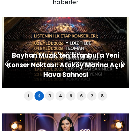
haberler
Bayhan Müzik'ten İstanbul'a Yeni
Konser Noktası: Ataköy Marina Açık
Hava Sahnesi
1
2
3
4
5
6
7
8