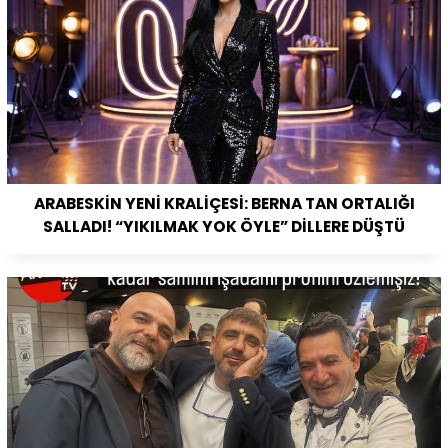
ARABESKİN YENİ KRALİÇESİ: BERNA TAN ORTALIĞI
SALLADI! “YIKILMAK YOK ÖYLE” DİLLERE DÜŞTÜ