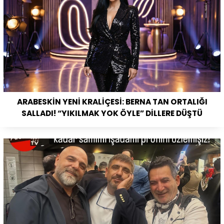
ARABESKİN YENİ KRALİÇESİ: BERNA TAN ORTALIĞI
SALLADI! “YIKILMAK YOK ÖYLE” DİLLERE DÜŞTÜ