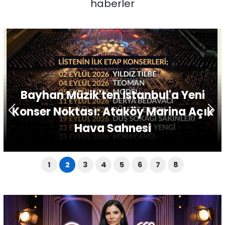
haberler
Bayhan Müzik'ten İstanbul'a Yeni
Konser Noktası: Ataköy Marina Açık
Hava Sahnesi
1
2
3
4
5
6
7
8