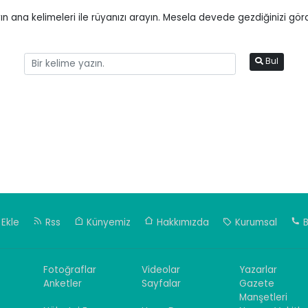
 ana kelimeleri ile rüyanızı arayın. Mesela devede gezdiğinizi gö
Bul
Ekle
Rss
Künyemiz
Hakkımızda
Kurumsal
B
Fotoğraflar
Videolar
Yazarlar
Anketler
Sayfalar
Gazete
Manşetleri