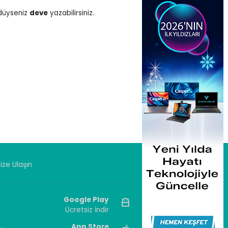
rdüyseniz
deve
yazabilirsiniz.
ize Ulaşın
Google Play
Ücretsiz İndir
App Store