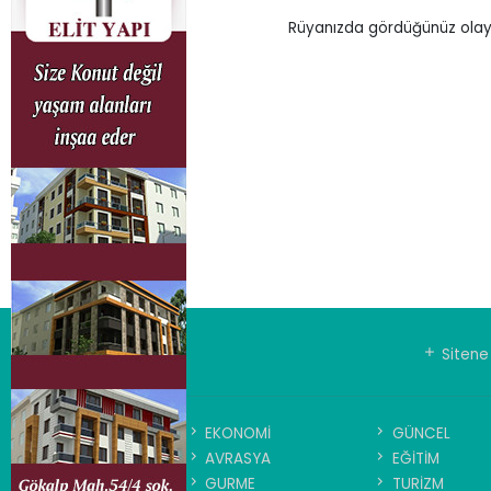
Rüyanızda gördüğünüz olayın
Sitene 
EKONOMİ
GÜNCEL
AVRASYA
EĞİTİM
GURME
TURİZM