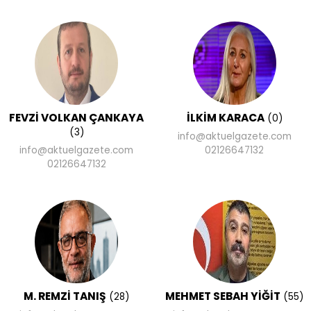
FEVZİ VOLKAN ÇANKAYA
İLKİM KARACA
(0)
(3)
info@aktuelgazete.com
info@aktuelgazete.com
02126647132
02126647132
M. REMZİ TANIŞ
MEHMET SEBAH YİĞİT
(28)
(55)