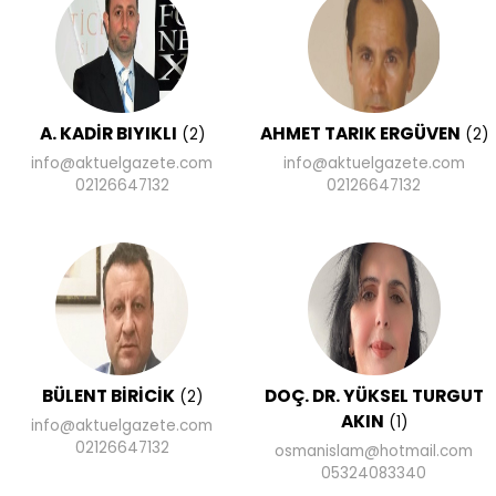
A. KADİR BIYIKLI
AHMET TARIK ERGÜVEN
(2)
(2)
info@aktuelgazete.com
info@aktuelgazete.com
02126647132
02126647132
BÜLENT BİRİCİK
DOÇ. DR. YÜKSEL TURGUT
(2)
AKIN
(1)
info@aktuelgazete.com
02126647132
osmanislam@hotmail.com
05324083340