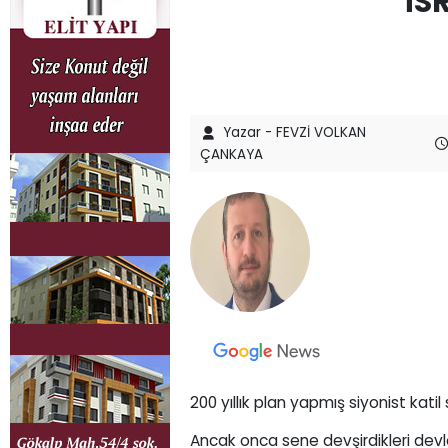
İS
Yazar - FEVZİ VOLKAN
ÇANKAYA
200 yıllık plan yapmış siyonist katil 
Ancak onca sene devşirdikleri devl