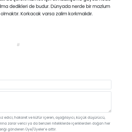
lelma dedikleri de budur. Dünyada nerde bir mazlum
lmaktır. Korkacak varsa zalim korkmalıdır.
#
sız edici, hakaret ve küfür içeren, aşağılayıcı, küçük düşürücü,
rına zarar verici ya da benzeri niteliklerde içeriklerden doğan her
eriği gönderen Üye/Üyeler’e aittir.