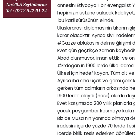
annesini Etiyopya lı bir evengalis
hepimizin üstüne salacak kabiliyet;
bu katil sürüsünün elinde.
Uluslararası diplomasinin tıkanmışlığ
karar olacaktır. Ayrıca sivil iradel
#Gazze ablukasını delme ğirişimi d
Evet gün geçtikçe zaman kaybediyor
Abad olunmuyor, iman ettik! ve önem
#Erdoğan ın 1900 lerde ülke idaresi
Ülkesi için hedef koyan, Tüm alt ve
Ayrıca iha siha uçak ve gemi çelik 
gerken tüm adımların arkasında he
1900 lerde olaydı (nasıl) olurdu dü
Evet karşımızda 200 yıllık planlarla 
çocuk peygamber kesmeye kalkmış 
Biz de Musa nın yanında olmaya d
iradesini içerde yüzde 70 lerde tes
İçerde birlik tesis ederken ğönüllerd