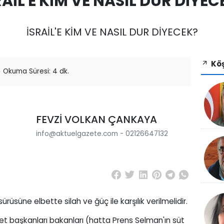
RAİL'E KİM VE NASIL DUR DİYEC
İSRAİL'E KİM VE NASIL DUR DİYECEK?
Köş
Okuma Süresi: 4 dk.
FEVZİ VOLKAN ÇANKAYA
info@aktuelgazete.com - 02126647132
sürüsüne elbette silah ve ğüç ile karşılık verilmelidir.
et başkanları bakanları (hatta Prens Selman'ın süt