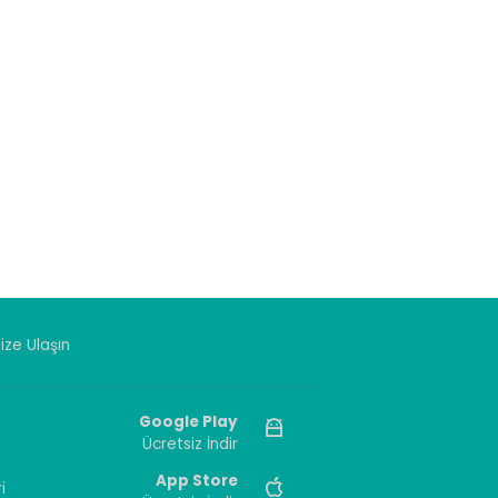
ize Ulaşın
Google Play
Ücretsiz İndir
App Store
i