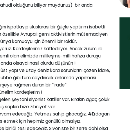
t Yahudi olduğunu biliyor muydunuz) bir anda
ını ispatlayıp uluslarası bir ğüçle yaptırım isabetli
erin özellikle Avrupalı gemi aktivistlerin mütemadiyen
ünya kamuoyu için önemli bir roldür.
uz. Kardeşilerimiz katlediliyor. Ancak zülüm ile
li olan elimizde millileşme, milli hafıza duruşu
 onda olsaydı nasıl olurdu düşünün !
 üst yapı ve uzay deniz kara sorunlarını çözen idare,
kubbe ğibi tüm caydırıcılık anlamda yapılması
rşeye rağmen duran bir “irade”
şünelim kardeşlerim !
gelen şeytani siyonist katiller var. Bırakın ağaç çoluk
sapkın bize zihniyet var.
evam edeceğiz. Yetmez sahip çıkacağız. #Erdogan
is etmek için hepimiz gönüllü olmalıyız.
e birliği tesi edeceğiz. Siyoniste bir zerre dahi olsa