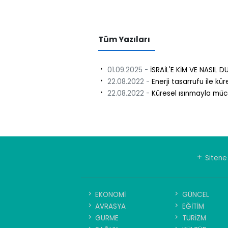
Tüm Yazıları
01.09.2025 -
İSRAİL'E KİM VE NASIL 
22.08.2022 -
Enerji tasarrufu ile kü
22.08.2022 -
Küresel ısınmayla müc
Sitene 
EKONOMİ
GÜNCEL
AVRASYA
EĞİTİM
GURME
TURİZM