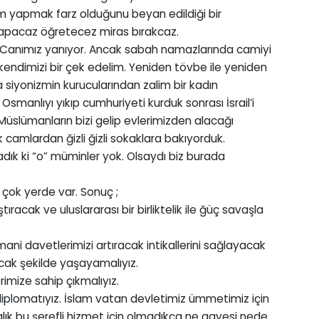
m yapmak farz olduğunu beyan edildiği bir
yapacaz öğretecez miras bırakcaz.
r. Canımız yanıyor. Ancak sabah namazlarında camiyi
endimizi bir çek edelim. Yeniden tövbe ile yeniden
a siyonizmin kurucularından zalim bir kadın
 Osmanlıyı yıkıp cumhuriyeti kurduk sonrası İsrail’i
 Müslümanların bizi gelip evlerimizden alacağı
camlardan ğizli ğizli sokaklara bakıyorduk.
adık ki “o” müminler yok. Olsaydı biz burada
e çok yerde var. Sonuç ;
racak ve uluslararası bir birliktelik ile ğüç savaşla
ani davetlerimizi artıracak intikallerini sağlayacak
cak şekilde yaşayamalıyız.
erimize sahip çıkmalıyız.
plomatıyız. İslam vatan devletimiz ümmetimiz için
ık bu şerefli hizmet için olmadıkça ne gayesi nede