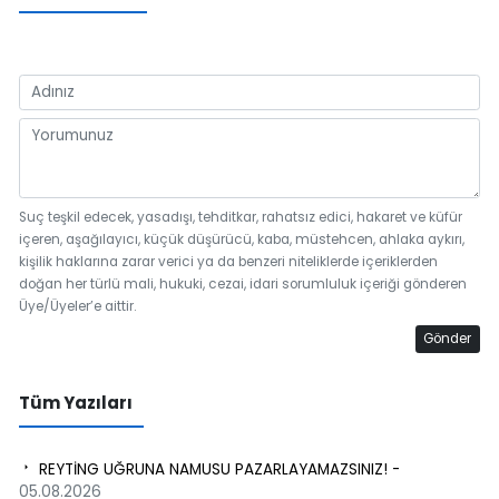
Suç teşkil edecek, yasadışı, tehditkar, rahatsız edici, hakaret ve küfür
içeren, aşağılayıcı, küçük düşürücü, kaba, müstehcen, ahlaka aykırı,
kişilik haklarına zarar verici ya da benzeri niteliklerde içeriklerden
doğan her türlü mali, hukuki, cezai, idari sorumluluk içeriği gönderen
Üye/Üyeler’e aittir.
Gönder
Tüm Yazıları
REYTİNG UĞRUNA NAMUSU PAZARLAYAMAZSINIZ! -
05.08.2026