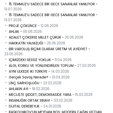
15 TEMMUZ’U SADECE BİR GECE SANANLAR YANILIYOR -
13.07.2026
15 TEMMUZ’U SADECE BİR GECE SANANLAR YANILIYOR -
13.07.2026
PROJE ÇÖKÜNCE -
12.06.2026
AHLAK -
05.06.2026
ADALET ÇÖKERSE MİLLET ÇÜRÜR -
25.05.2026
HAKİKATİN YALNIZLIĞI -
25.05.2026
BİR VAROLUŞ BİÇİMİ OLARAK ÜRETİM VE AYİDİYET -
23.05.2026
İÇİMİZDEKİ SESSİZ YOKLUK -
11.04.2026
ALGI, KORKU VE YÖNLENDİRİLEN TOPLUM -
27.03.2026
AYNI ÜLKEDE İKİ TÜRKİYE -
14.03.2026
Gerçek Savaş Nerede? -
01.03.2026
LİNÇ SARHOŞLUĞU -
22.02.2026
AHLAKIN AYI -
18.02.2026
MECLİSTE ŞİDDET, DEMOKRASİDE YARA -
15.02.2026
İNSANLIĞIN ORTAK SINAVI -
03.02.2026
DİJİTAL DEREBEYLİK -
24.01.2026
RASKOLNİKOV’UN MEYDANI BOŞ: MODERN ÇAĞIN VİCDAN