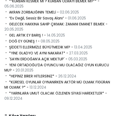
*“KURBAN KESMEK Mİ ? KURBAN OLMAYI BİLMEK Mİ?”* -
05.06.2025
AKRAN ZORBALIĞININ TEMELİ -
02.06.2025
“Ev Değil, Sessiz Bir Savaş Alanı” -
01.06.2025
GELECEK HAKKINA SAHİP ÇIKMAK: ZAMANI EMANET BİLMEK -
20.05.2025
GEL ARTIK EY BARIŞ ! -
14.05.2025
DOĞ EY GÜNEŞ ! -
08.05.2025
ŞİDDETİ ELLERİMİZLE BÜYÜTMEDİK Mİ? -
13.04.2025
*YİNE GLADYO VE AYNI NAKARAT* -
27.03.2025
'SAYIN ERDOĞAN’A AÇIK MEKTUP' -
05.03.2025
YENİ ORTADOĞU’DA OYUNCU MU OLACAĞIZ OYUN KURUCU
MU? -
20.01.2025
*HEPİNİZ BİRER HİTLERSİNİZ* -
26.12.2024
*KÜRESEL OYUNLAR OYNANIRKEN AKTÖR MÜ OLMAK FİGÜRAN
MI OLMAK ?* -
13.12.2024
*YARINLARA UMUT OLACAK ÖZLENEN SİYASİ HAREKETLER* -
09.12.2024
Köşe Yazıları