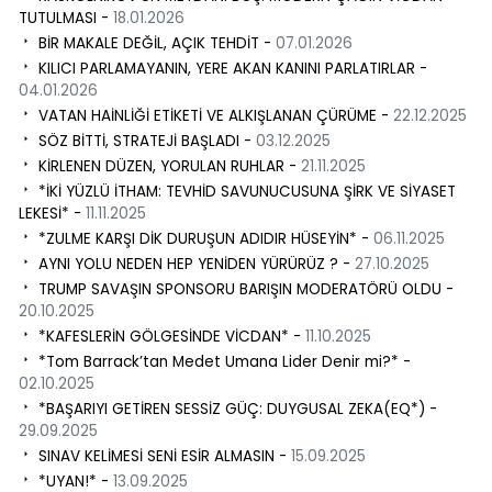
TUTULMASI -
18.01.2026
BİR MAKALE DEĞİL, AÇIK TEHDİT -
07.01.2026
KILICI PARLAMAYANIN, YERE AKAN KANINI PARLATIRLAR -
04.01.2026
VATAN HAİNLİĞİ ETİKETİ VE ALKIŞLANAN ÇÜRÜME -
22.12.2025
SÖZ BİTTİ, STRATEJİ BAŞLADI -
03.12.2025
KİRLENEN DÜZEN, YORULAN RUHLAR -
21.11.2025
*İKİ YÜZLÜ İTHAM: TEVHİD SAVUNUCUSUNA ŞİRK VE SİYASET
LEKESİ* -
11.11.2025
*ZULME KARŞI DİK DURUŞUN ADIDIR HÜSEYİN* -
06.11.2025
AYNI YOLU NEDEN HEP YENİDEN YÜRÜRÜZ ? -
27.10.2025
TRUMP SAVAŞIN SPONSORU BARIŞIN MODERATÖRÜ OLDU -
20.10.2025
*KAFESLERİN GÖLGESİNDE VİCDAN* -
11.10.2025
*Tom Barrack’tan Medet Umana Lider Denir mi?* -
02.10.2025
*BAŞARIYI GETİREN SESSİZ GÜÇ: DUYGUSAL ZEKA(EQ*) -
29.09.2025
SINAV KELİMESİ SENİ ESİR ALMASIN -
15.09.2025
*UYAN!* -
13.09.2025