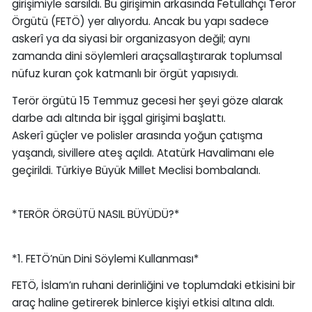
girişimiyle sarsıldı. Bu girişimin arkasında Fetullahçı Terör
Örgütü (FETÖ) yer alıyordu. Ancak bu yapı sadece
askerî ya da siyasi bir organizasyon değil; aynı
zamanda dini söylemleri araçsallaştırarak toplumsal
nüfuz kuran çok katmanlı bir örgüt yapısıydı.
Terör örgütü 15 Temmuz gecesi her şeyi göze alarak
darbe adı altında bir işgal girişimi başlattı.
Askerî güçler ve polisler arasında yoğun çatışma
yaşandı, sivillere ateş açıldı. Atatürk Havalimanı ele
geçirildi. Türkiye Büyük Millet Meclisi bombalandı.
*TERÖR ÖRGÜTÜ NASIL BÜYÜDÜ?*
*1. FETÖ’nün Dini Söylemi Kullanması*
FETÖ, İslam’ın ruhani derinliğini ve toplumdaki etkisini bir
araç haline getirerek binlerce kişiyi etkisi altına aldı.