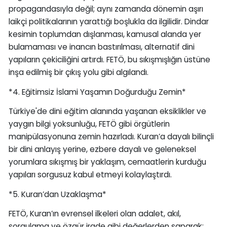
propagandasıyla değil; aynı zamanda dönemin aşırı
laikçi politikalarının yarattığı boşlukla da ilgilidir. Dindar
kesimin toplumdan dışlanması, kamusal alanda yer
bulamaması ve inancın bastırılması, alternatif dini
yapıların çekiciliğini artırdı. FETÖ, bu sıkışmışlığın üstüne
inşa edilmiş bir çıkış yolu gibi algılandı.
*4. Eğitimsiz İslami Yaşamın Doğurduğu Zemin*
Türkiye'de dini eğitim alanında yaşanan eksiklikler ve
yaygın bilgi yoksunluğu, FETÖ gibi örgütlerin
manipülasyonuna zemin hazırladı. Kuran’a dayalı bilinçli
bir dini anlayış yerine, ezbere dayalı ve geleneksel
yorumlara sıkışmış bir yaklaşım, cemaatlerin kurduğu
yapıları sorgusuz kabul etmeyi kolaylaştırdı.
*5. Kuran’dan Uzaklaşma*
FETÖ, Kuran’ın evrensel ilkeleri olan adalet, akıl,
sorgulama ve özgür irade gibi değerlerden saparak;