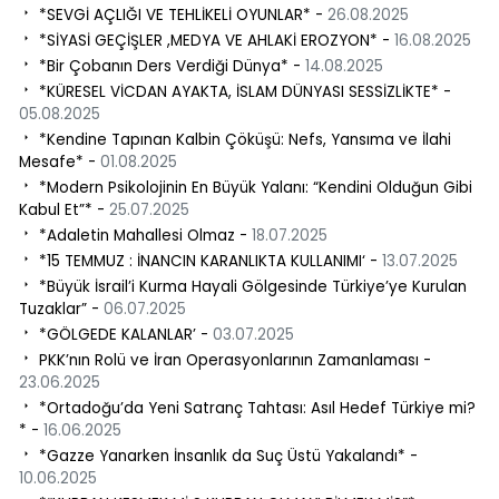
*SEVGİ AÇLIĞI VE TEHLİKELİ OYUNLAR* -
26.08.2025
*SİYASİ GEÇİŞLER ,MEDYA VE AHLAKİ EROZYON* -
16.08.2025
​ *Bir Çobanın Ders Verdiği Dünya* -
14.08.2025
*KÜRESEL VİCDAN AYAKTA, İSLAM DÜNYASI SESSİZLİKTE* -
05.08.2025
*Kendine Tapınan Kalbin Çöküşü: Nefs, Yansıma ve İlahi
Mesafe* -
01.08.2025
*Modern Psikolojinin En Büyük Yalanı: “Kendini Olduğun Gibi
Kabul Et”* -
25.07.2025
*Adaletin Mahallesi Olmaz -
18.07.2025
*15 TEMMUZ : İNANCIN KARANLIKTA KULLANIMI‘ -
13.07.2025
*Büyük İsrail’i Kurma Hayali Gölgesinde Türkiye’ye Kurulan
Tuzaklar” -
06.07.2025
*GÖLGEDE KALANLAR’ -
03.07.2025
PKK’nın Rolü ve İran Operasyonlarının Zamanlaması -
23.06.2025
*Ortadoğu’da Yeni Satranç Tahtası: Asıl Hedef Türkiye mi?
* -
16.06.2025
*Gazze Yanarken İnsanlık da Suç Üstü Yakalandı* -
10.06.2025