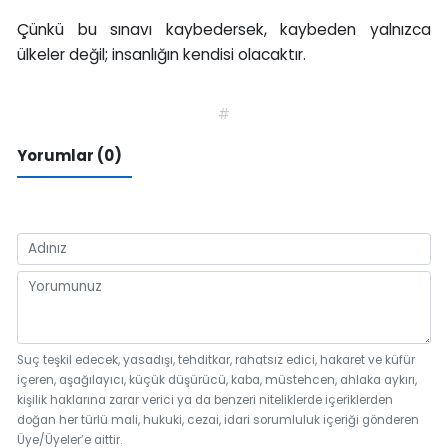
Çünkü bu sınavı kaybedersek, kaybeden yalnızca
ülkeler değil; insanlığın kendisi olacaktır.
#
Yorumlar (0)
Suç teşkil edecek, yasadışı, tehditkar, rahatsız edici, hakaret ve küfür
içeren, aşağılayıcı, küçük düşürücü, kaba, müstehcen, ahlaka aykırı,
kişilik haklarına zarar verici ya da benzeri niteliklerde içeriklerden
doğan her türlü mali, hukuki, cezai, idari sorumluluk içeriği gönderen
Üye/Üyeler’e aittir.