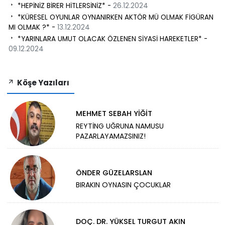
*HEPİNİZ BİRER HİTLERSİNİZ* -
26.12.2024
*KÜRESEL OYUNLAR OYNANIRKEN AKTÖR MÜ OLMAK FİGÜRAN
MI OLMAK ?* -
13.12.2024
*YARINLARA UMUT OLACAK ÖZLENEN SİYASİ HAREKETLER* -
09.12.2024
Köşe Yazıları
MEHMET SEBAH YİĞİT
REYTİNG UĞRUNA NAMUSU
PAZARLAYAMAZSINIZ!
ÖNDER GÜZELARSLAN
BIRAKIN OYNASIN ÇOCUKLAR
DOÇ. DR. YÜKSEL TURGUT AKIN