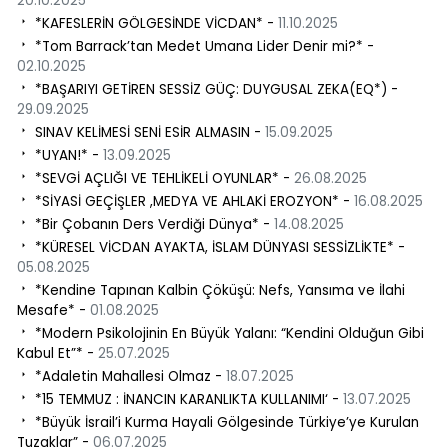
20.10.2025
*KAFESLERİN GÖLGESİNDE VİCDAN* -
11.10.2025
*Tom Barrack’tan Medet Umana Lider Denir mi?* -
02.10.2025
*BAŞARIYI GETİREN SESSİZ GÜÇ: DUYGUSAL ZEKA(EQ*) -
29.09.2025
SINAV KELİMESİ SENİ ESİR ALMASIN -
15.09.2025
*UYAN!* -
13.09.2025
*SEVGİ AÇLIĞI VE TEHLİKELİ OYUNLAR* -
26.08.2025
*SİYASİ GEÇİŞLER ,MEDYA VE AHLAKİ EROZYON* -
16.08.2025
​ *Bir Çobanın Ders Verdiği Dünya* -
14.08.2025
*KÜRESEL VİCDAN AYAKTA, İSLAM DÜNYASI SESSİZLİKTE* -
05.08.2025
*Kendine Tapınan Kalbin Çöküşü: Nefs, Yansıma ve İlahi
Mesafe* -
01.08.2025
*Modern Psikolojinin En Büyük Yalanı: “Kendini Olduğun Gibi
Kabul Et”* -
25.07.2025
*Adaletin Mahallesi Olmaz -
18.07.2025
*15 TEMMUZ : İNANCIN KARANLIKTA KULLANIMI‘ -
13.07.2025
*Büyük İsrail’i Kurma Hayali Gölgesinde Türkiye’ye Kurulan
Tuzaklar” -
06.07.2025