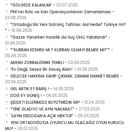
*GÖLGEDE KALANLAR’ -
03.07.2025
PKK’nın Rolü ve İran Operasyonlarının Zamanlaması -
23.06.2025
*Ortadoğu’da Yeni Satranç Tahtası: Asıl Hedef Türkiye mi?
* -
16.06.2025
*Gazze Yanarken İnsanlık da Suç Üstü Yakalandı* -
10.06.2025
*“KURBAN KESMEK Mİ ? KURBAN OLMAYI BİLMEK Mİ?”* -
05.06.2025
AKRAN ZORBALIĞININ TEMELİ -
02.06.2025
“Ev Değil, Sessiz Bir Savaş Alanı” -
01.06.2025
GELECEK HAKKINA SAHİP ÇIKMAK: ZAMANI EMANET BİLMEK -
20.05.2025
GEL ARTIK EY BARIŞ ! -
14.05.2025
DOĞ EY GÜNEŞ ! -
08.05.2025
ŞİDDETİ ELLERİMİZLE BÜYÜTMEDİK Mİ? -
13.04.2025
*YİNE GLADYO VE AYNI NAKARAT* -
27.03.2025
'SAYIN ERDOĞAN’A AÇIK MEKTUP' -
05.03.2025
YENİ ORTADOĞU’DA OYUNCU MU OLACAĞIZ OYUN KURUCU
MU? -
20.01.2025