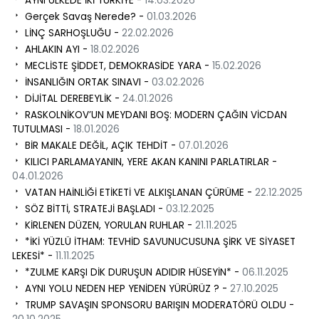
AYNI ÜLKEDE İKİ TÜRKİYE -
14.03.2026
Gerçek Savaş Nerede? -
01.03.2026
LİNÇ SARHOŞLUĞU -
22.02.2026
AHLAKIN AYI -
18.02.2026
MECLİSTE ŞİDDET, DEMOKRASİDE YARA -
15.02.2026
İNSANLIĞIN ORTAK SINAVI -
03.02.2026
DİJİTAL DEREBEYLİK -
24.01.2026
RASKOLNİKOV’UN MEYDANI BOŞ: MODERN ÇAĞIN VİCDAN
TUTULMASI -
18.01.2026
BİR MAKALE DEĞİL, AÇIK TEHDİT -
07.01.2026
KILICI PARLAMAYANIN, YERE AKAN KANINI PARLATIRLAR -
04.01.2026
VATAN HAİNLİĞİ ETİKETİ VE ALKIŞLANAN ÇÜRÜME -
22.12.2025
SÖZ BİTTİ, STRATEJİ BAŞLADI -
03.12.2025
KİRLENEN DÜZEN, YORULAN RUHLAR -
21.11.2025
*İKİ YÜZLÜ İTHAM: TEVHİD SAVUNUCUSUNA ŞİRK VE SİYASET
LEKESİ* -
11.11.2025
*ZULME KARŞI DİK DURUŞUN ADIDIR HÜSEYİN* -
06.11.2025
AYNI YOLU NEDEN HEP YENİDEN YÜRÜRÜZ ? -
27.10.2025
TRUMP SAVAŞIN SPONSORU BARIŞIN MODERATÖRÜ OLDU -